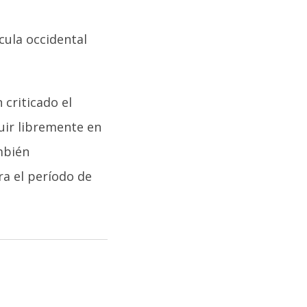
cula occidental
 criticado el
uir libremente en
mbién
ra el período de