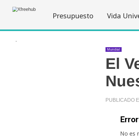
Presupuesto
Vida Univ
.
Mundial
El V
Nues
PUBLICADO EN
Error
No es 