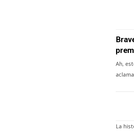
Brave
prem
Ah, est
aclamad
La hist