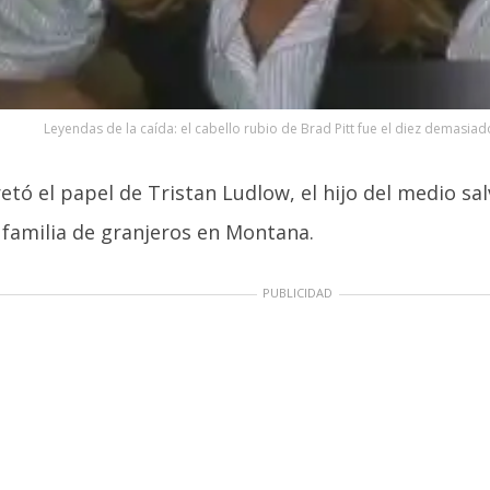
Leyendas de la caída: el cabello rubio de Brad Pitt fue el diez demasiad
etó el papel de Tristan Ludlow, el hijo del medio sa
 familia de granjeros en Montana.
PUBLICIDAD