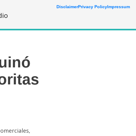
Disclaimer
Privacy Policy
Impressum
dio
ruinó
oritas
comerciales,