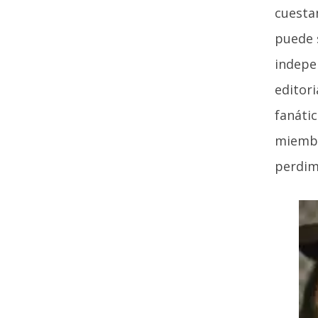
cuesta
puede 
indepe
editori
fanátic
miembr
perdim